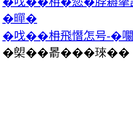
�𠯫��枏�𢠃�脖耨
�暺�
�𠯫��枏飛憯怎号-�
�㮾��𣈯���琜��