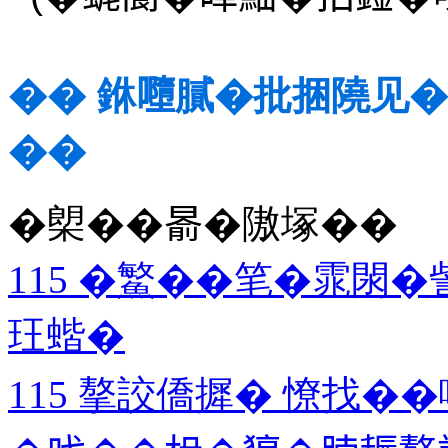
�� 銝𡃏膩�批捆隢见�
��
�㮾��𣈯�隞塚��
115 �鰵��笔�雿閖
玨蝔�
115 摮詨僑摨� 憭找�