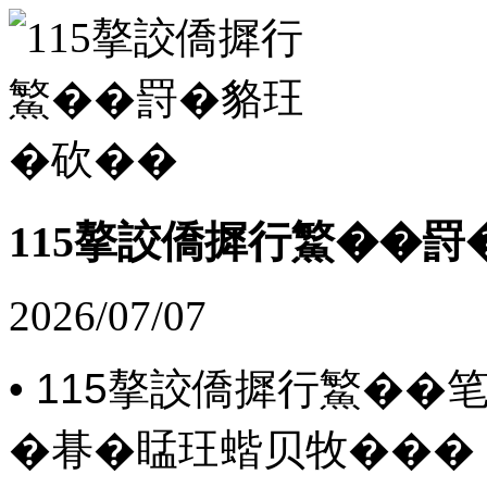
115摮詨僑摨行鰵��
2026/07/07
• 115摮詨僑摨行鰵�
�朞�䁅玨蝔贝牧���