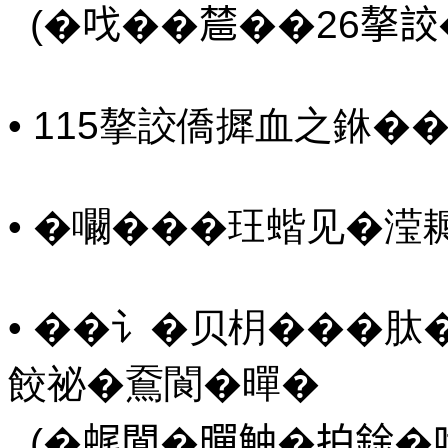
(�𠯫��㯄��26摮詨�
• 115摮詨僑摨血之銝�
• �㘚���玨蝔见�滢
• ��讠�贝枂���
餃祕�鴌閬�暺�
(�𧋦閬�暺鮋�拍鍂�