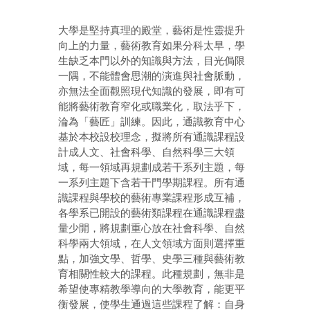
大學是堅持真理的殿堂，藝術是性靈提升
向上的力量，藝術教育如果分科太早，學
生缺乏本門以外的知識與方法，目光侷限
一隅，不能體會思潮的演進與社會脈動，
亦無法全面觀照現代知識的發展，即有可
能將藝術教育窄化或職業化，取法乎下，
淪為「藝匠」訓練。因此，通識教育中心
基於本校設校理念，擬將所有通識課程設
計成人文、社會科學、自然科學三大領
域，每一領域再規劃成若干系列主題，每
一系列主題下含若干門學期課程。所有通
識課程與學校的藝術專業課程形成互補，
各學系已開設的藝術類課程在通識課程盡
量少開，將規劃重心放在社會科學、自然
科學兩大領域，在人文領域方面則選擇重
點，加強文學、哲學、史學三種與藝術教
育相關性較大的課程。此種規劃，無非是
希望使專精教學導向的大學教育，能更平
衡發展，使學生通過這些課程了解：自身