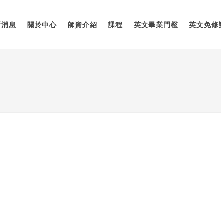
新消息
關於中心
師資介紹
課程
英文畢業門檻
英文免修