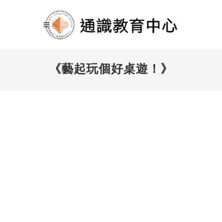
《藝起玩個好桌遊！》