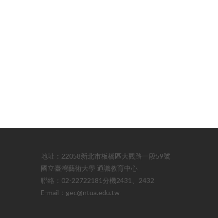
地址：22058新北市板橋區大觀路一段59號
國立臺灣藝術大學 通識教育中心
聯絡：02-22722181分機2431、2432
E-mail：gec@ntua.edu.tw