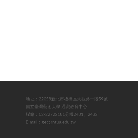
地址：22058新北市板橋區大觀路一段59號
國立臺灣藝術大學 通識教育中心
聯絡：02-22722181分機2431、2432
E-mail：gec@ntua.edu.tw