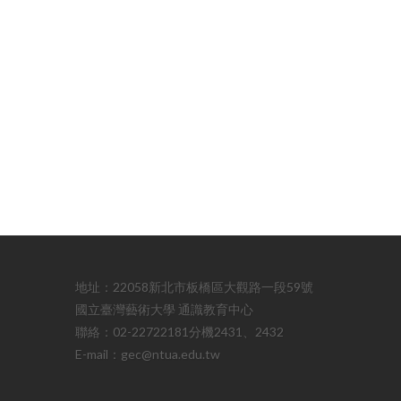
地址：22058新北市板橋區大觀路一段59號
國立臺灣藝術大學 通識教育中心
聯絡：02-22722181分機2431、2432
E-mail：gec@ntua.edu.tw