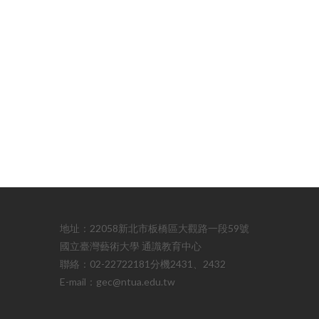
地址：22058新北市板橋區大觀路一段59號
國立臺灣藝術大學 通識教育中心
聯絡：02-22722181分機2431、2432
E-mail：gec@ntua.edu.tw