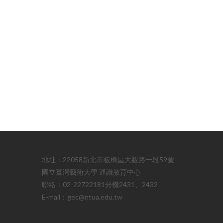
地址：22058新北市板橋區大觀路一段59號
國立臺灣藝術大學 通識教育中心
聯絡：02-22722181分機2431、2432
E-mail：gec@ntua.edu.tw