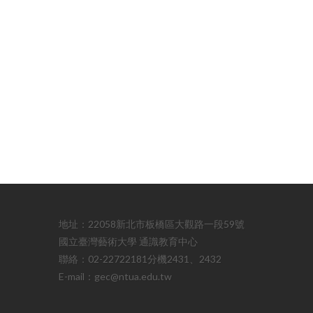
地址：22058新北市板橋區大觀路一段59號
國立臺灣藝術大學 通識教育中心
聯絡：02-22722181分機2431、2432
E-mail：gec@ntua.edu.tw