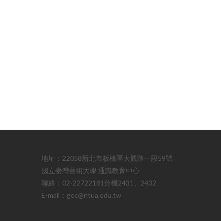
地址：22058新北市板橋區大觀路一段59號
國立臺灣藝術大學 通識教育中心
聯絡：02-22722181分機2431、2432
E-mail：gec@ntua.edu.tw