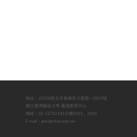
地址：22058新北市板橋區大觀路一段59號
國立臺灣藝術大學 通識教育中心
聯絡：02-22722181分機2431、2432
E-mail：gec@ntua.edu.tw