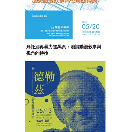
拜託別再暴力進黑頁：淺談動漫敘事與
視角的轉換