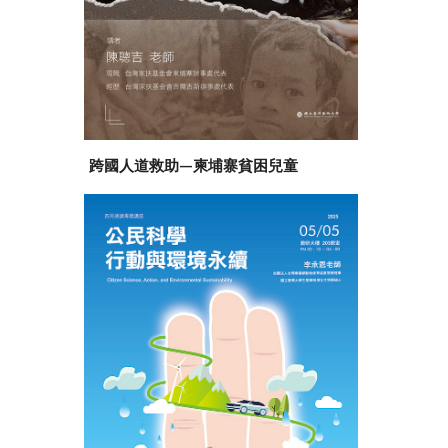
跨國人道救助—柬埔寨貧困兒童